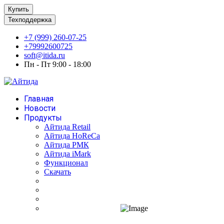
Купить
Техподдержка
+7 (999) 260-07-25
+79992600725
soft@itida.ru
Пн - Пт 9:00 - 18:00
Главная
Новости
Продукты
Айтида Retail
Айтида HoReCa
Айтида РМК
Айтида iMark
Функционал
Скачать