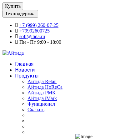
Купить
Техподдержка
+7 (999) 260-07-25
+79992600725
soft@itida.ru
Пн - Пт 9:00 - 18:00
Главная
Новости
Продукты
Айтида Retail
Айтида HoReCa
Айтида РМК
Айтида iMark
Функционал
Скачать