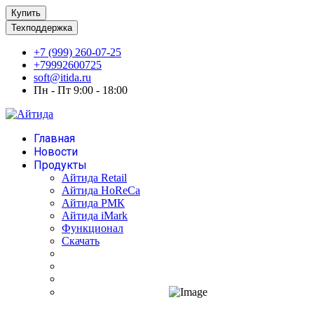
Купить
Техподдержка
+7 (999) 260-07-25
+79992600725
soft@itida.ru
Пн - Пт 9:00 - 18:00
Главная
Новости
Продукты
Айтида Retail
Айтида HoReCa
Айтида РМК
Айтида iMark
Функционал
Скачать