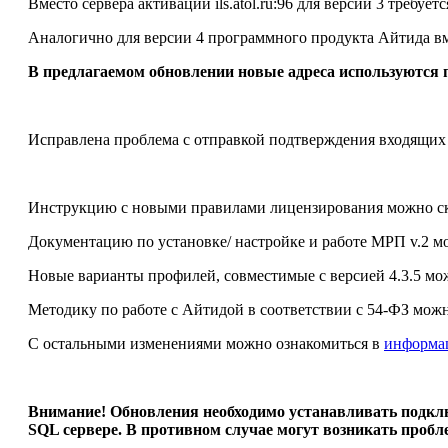
Вместо сервера активации ils.atol.ru:96 для версии 3 требуе
Аналогично для версии 4 программного продукта Айтида вмес
В предлагаемом обновлении новые адреса используются 
Исправлена проблема с отправкой подтверждения входящих
Инструкцию с новыми правилами лицензирования можно с
Документацию по установке/ настройке и работе МРП v.2 м
Новые варианты профилей, совместимые с версией 4.3.5 мо
Методику по работе с Айтидой в соответствии с 54-ФЗ мож
С остальными изменениями можно ознакомиться в
информа
Внимание! Обновления необходимо устанавливать подклю
SQL сервере. В противном случае
могут возникать пробле