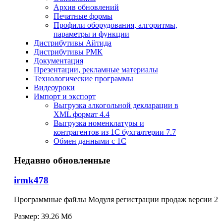
Архив обновлений
Печатные формы
Профили оборудования, алгоритмы,
параметры и функции
Дистрибутивы Айтида
Дистрибутивы РМК
Документация
Презентации, рекламные материалы
Технологические программы
Видеоуроки
Импорт и экспорт
Выгрузка алкогольной декларации в
XML формат 4.4
Выгрузка номенклатуры и
контрагентов из 1С бухгалтерии 7.7
Обмен данными с 1С
Недавно обновленные
irmk478
Программные файлы Модуля регистрации продаж версии 2
Размер:
39.26 Мб