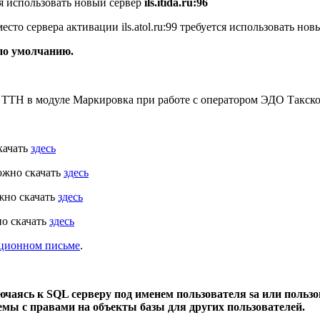
тся использовать новый сервер
ils.itida.ru:96
то сервера активации ils.atol.ru:99 требуется использовать но
по умолчанию.
 ТТН в модуле Маркировка при работе с оператором ЭДО Такско
качать
здесь
ожно скачать
здесь
жно скачать
здесь
но скачать
здесь
ционном письме
.
чаясь к SQL серверу под именем пользователя sa или поль
мы с правами на объекты базы для других пользователей.