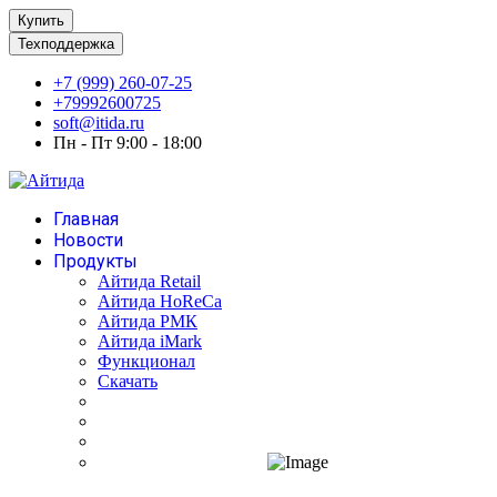
Купить
Техподдержка
+7 (999) 260-07-25
+79992600725
soft@itida.ru
Пн - Пт 9:00 - 18:00
Главная
Новости
Продукты
Айтида Retail
Айтида HoReCa
Айтида РМК
Айтида iMark
Функционал
Скачать