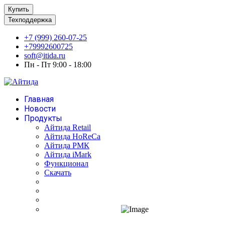
Купить
Техподдержка
+7 (999) 260-07-25
+79992600725
soft@itida.ru
Пн - Пт 9:00 - 18:00
Главная
Новости
Продукты
Айтида Retail
Айтида HoReCa
Айтида РМК
Айтида iMark
Функционал
Скачать