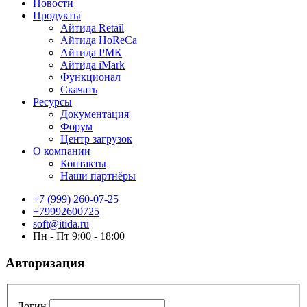
Новости
Продукты
Айтида Retail
Айтида HoReCa
Айтида РМК
Айтида iMark
Функционал
Скачать
Ресурсы
Документация
Форум
Центр загрузок
О компании
Контакты
Наши партнёры
+7 (999) 260-07-25
+79992600725
soft@itida.ru
Пн - Пт 9:00 - 18:00
Авторизация
Логин