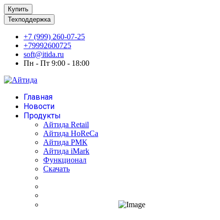
Купить
Техподдержка
+7 (999) 260-07-25
+79992600725
soft@itida.ru
Пн - Пт 9:00 - 18:00
Главная
Новости
Продукты
Айтида Retail
Айтида HoReCa
Айтида РМК
Айтида iMark
Функционал
Скачать