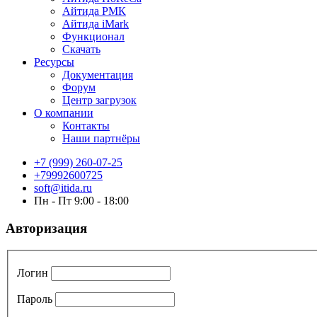
Айтида РМК
Айтида iMark
Функционал
Скачать
Ресурсы
Документация
Форум
Центр загрузок
О компании
Контакты
Наши партнёры
+7 (999) 260-07-25
+79992600725
soft@itida.ru
Пн - Пт 9:00 - 18:00
Авторизация
Логин
Пароль