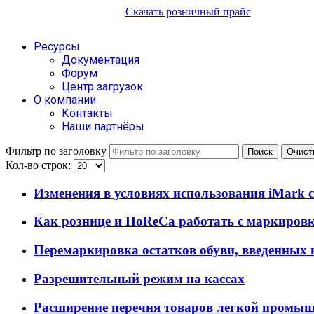
Скачать розничный прайс
Ресурсы
Документация
Форум
Центр загрузок
О компании
Контакты
Наши партнёры
Фильтр по заголовку
Поиск
Очист
Кол-во строк:
Изменения в условиях использования iMark с 
Как рознице и HoReCa работать с маркировк
Перемаркировка остатков обуви, введенных 
Разрешительный режим на кассах
Расширение перечня товаров легкой промы