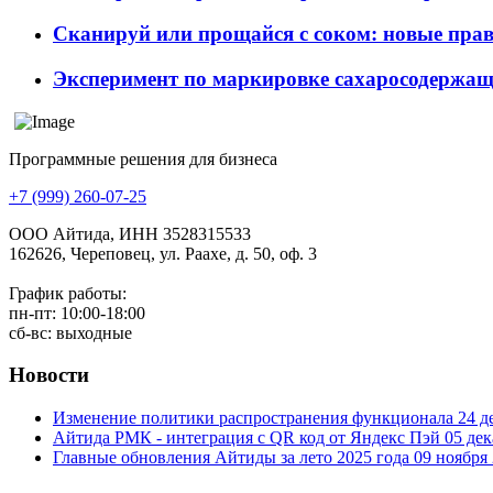
Сканируй или прощайся с соком: новые прав
Эксперимент по маркировке сахаросодержащ
Программные решения для бизнеса
+7 (999) 260-07-25
ООО Айтида, ИНН 3528315533
162626, Череповец, ул. Раахе, д. 50, оф. 3
График работы:
пн-пт: 10:00-18:00
сб-вс: выходные
Новости
Изменение политики распространения функционала
24 д
Айтида РМК - интеграция с QR код от Яндекс Пэй
05 дек
Главные обновления Айтиды за лето 2025 года
09 ноября