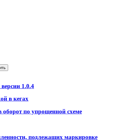
ить
версии 1.0.4
ой в кегах
в оборот по упрощенной схеме
шленности, подлежащих маркировке